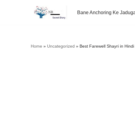
Bane Anchoring Ke Jadug
Skip
to
content
Home
»
Uncategorized
»
Best Farewell Shayri in Hindi | फ