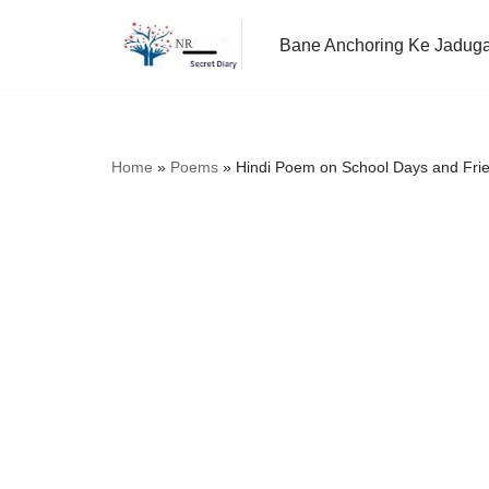
Bane Anchoring Ke Jadug
Skip
to
content
Home
»
Poems
»
Hindi Poem on School Days and Fri