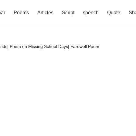
aar
Poems
Articles
Script
speech
Quote
Sha
ends| Poem on Missing School Days| Farewell Poem