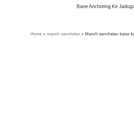
Bane Anchoring Ke Jadug
Skip
to
content
Home
»
manch sanchalan
»
Manch sanchalan kaise ka