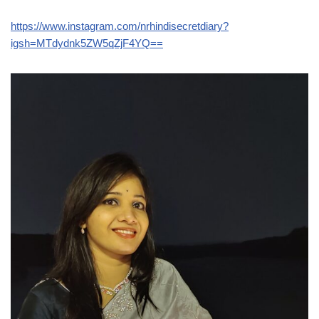
https://www.instagram.com/nrhindisecretdiary?
igsh=MTdydnk5ZW5qZjF4YQ==