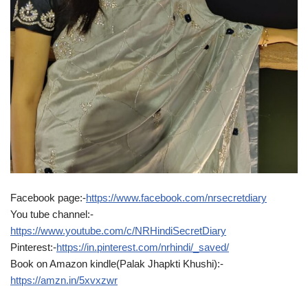
Facebook page:-
https://www.facebook.com/nrsecretdiary
You tube channel:-
https://www.youtube.com/c/NRHindiSecretDiary
Pinterest:-
https://in.pinterest.com/nrhindi/_saved/
Book on Amazon kindle(Palak Jhapkti Khushi):-
https://amzn.in/5xvxzwr