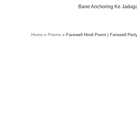
Bane Anchoring Ke Jadug
Skip
to
content
Home
»
Poems
»
Farewell Hindi Poem | Farewell Party 