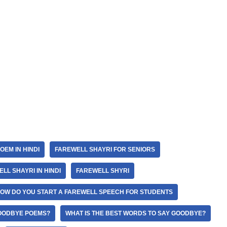
OEM IN HINDI
FAREWELL SHAYRI FOR SENIORS
LL SHAYRI IN HINDI
FAREWELL SHYRI
OW DO YOU START A FAREWELL SPEECH FOR STUDENTS
OODBYE POEMS?
WHAT IS THE BEST WORDS TO SAY GOODBYE?