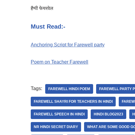
हैप्पी फेयरवेल
Must Read:-
Anchoring Script for Farewell party
Poem on Teacher Farewell
Tags:
FAREWELL HINDI POEM
FAREWELL PARTY P
FAREWELL SHAYRI FOR TEACHERS IN HINDI
FAREWE
FAREWELL SPEECH IN HINDI
HINDI BLOG2023
H
NR HINDI SECRET DIARY
WHAT ARE SOME GOOD G