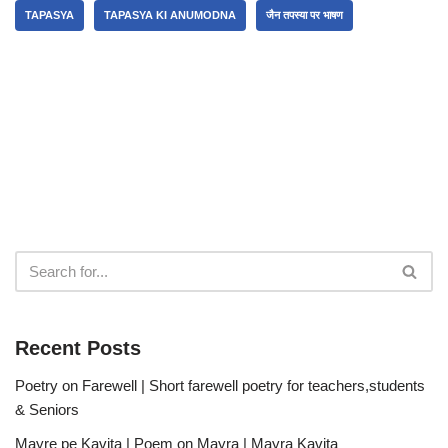
TAPASYA
TAPASYA KI ANUMODNA
जैन तपस्या पर भाषण
Recent Posts
Poetry on Farewell | Short farewell poetry for teachers,students
& Seniors
Mayre pe Kavita | Poem on Mayra | Mayra Kavita