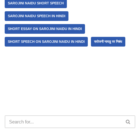
SAROJINI NAIDU SHORT SPEECH
SAROJINI NAIDU SPEECH IN HINDI
SHORT ESSAY ON SAROJINI NAIDU IN HINDI
SHORT SPEECH ON SAROJINI NAIDU IN HINDI
सरोजनी नायडू पर निबंध