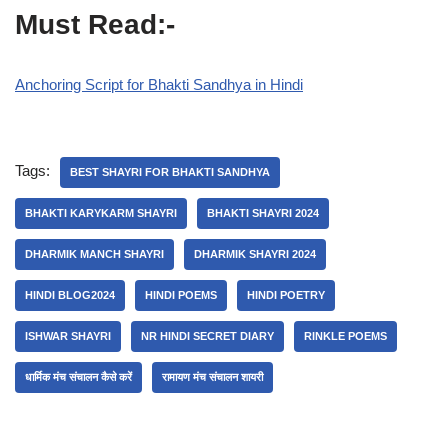
Must Read:-
Anchoring Script for Bhakti Sandhya in Hindi
Tags:
BEST SHAYRI FOR BHAKTI SANDHYA
BHAKTI KARYKARM SHAYRI
BHAKTI SHAYRI 2024
DHARMIK MANCH SHAYRI
DHARMIK SHAYRI 2024
HINDI BLOG2024
HINDI POEMS
HINDI POETRY
ISHWAR SHAYRI
NR HINDI SECRET DIARY
RINKLE POEMS
धार्मिक मंच संचालन कैसे करें
रामायण मंच संचालन शायरी