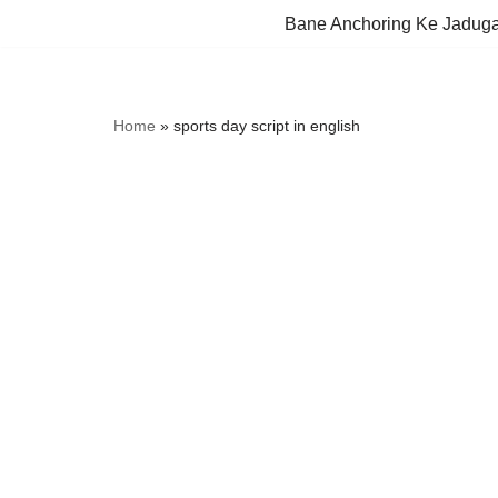
Bane Anchoring Ke Jadug
Skip
to
content
Home
»
sports day script in english