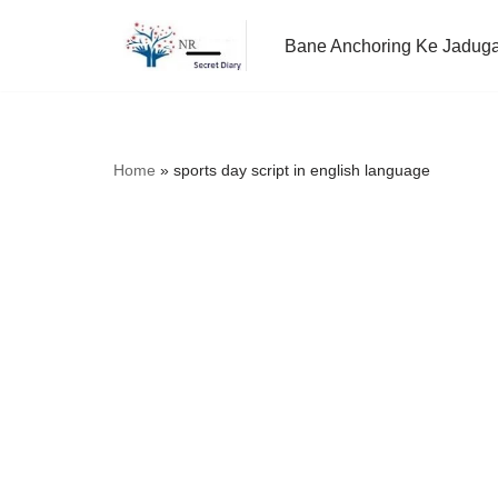
Bane Anchoring Ke Jadug
Skip
to
content
Home
»
sports day script in english language