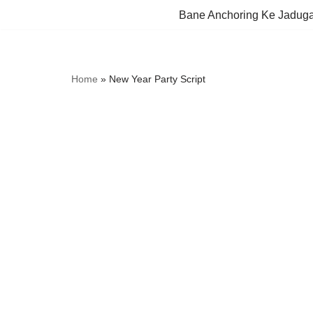
Bane Anchoring Ke Jadug
Skip
to
content
Home
»
New Year Party Script