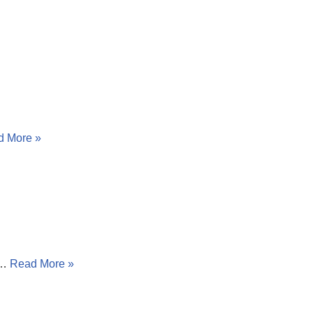
d More »
का…
Read More »