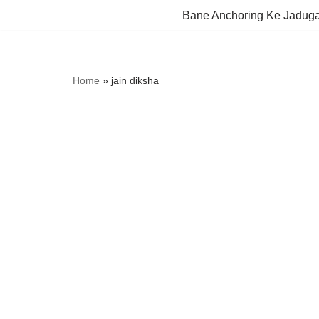
Bane Anchoring Ke Jadug
Skip
to
content
Home
»
jain diksha