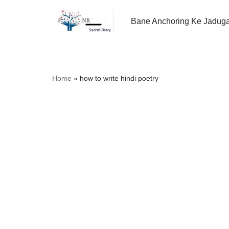
Bane Anchoring Ke Jadug
Skip
to
content
Home
»
how to write hindi poetry