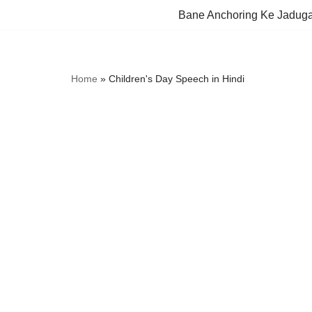
Bane Anchoring Ke Jadug
Skip
to
content
Home
»
Children's Day Speech in Hindi