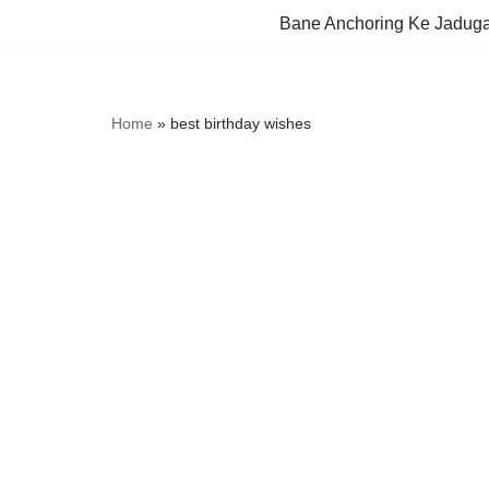
Bane Anchoring Ke Jadug
Skip
to
content
Home
»
best birthday wishes