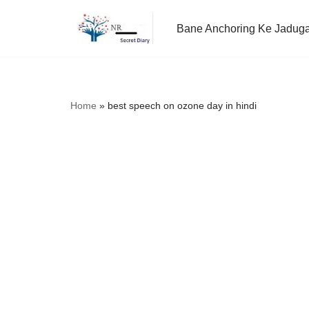
Bane Anchoring Ke Jadug
Skip
to
content
Home
»
best speech on ozone day in hindi