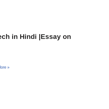
eech in Hindi |Essay on
ore »